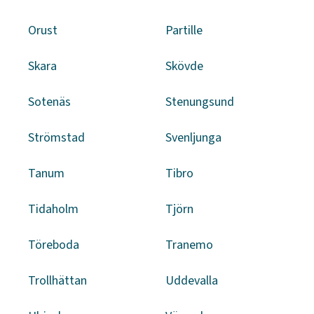
Orust
Partille
Skara
Skövde
Sotenäs
Stenungsund
Strömstad
Svenljunga
Tanum
Tibro
Tidaholm
Tjörn
Töreboda
Tranemo
Trollhättan
Uddevalla