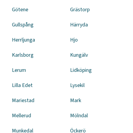
Götene
Grästorp
Gullspång
Härryda
Herrljunga
Hjo
Karlsborg
Kungälv
Lerum
Lidköping
Lilla Edet
Lysekil
Mariestad
Mark
Mellerud
Mölndal
Munkedal
Öckerö