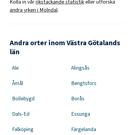
Kolla in vår
rikstäckande statistik
eller utforska
andra yrken i
Mölndal
.
Andra orter inom Västra Götalands
län
Ale
Alingsås
Åmål
Bengtsfors
Bollebygd
Borås
Dals-Ed
Essunga
Falköping
Färgelanda