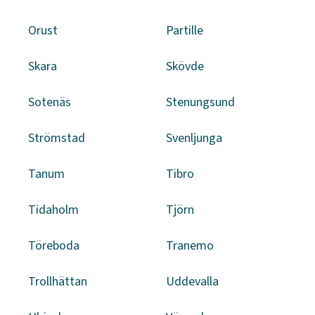
Orust
Partille
Skara
Skövde
Sotenäs
Stenungsund
Strömstad
Svenljunga
Tanum
Tibro
Tidaholm
Tjörn
Töreboda
Tranemo
Trollhättan
Uddevalla