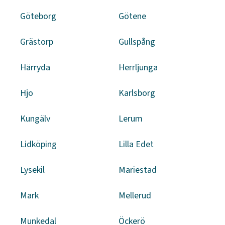
Göteborg
Götene
Grästorp
Gullspång
Härryda
Herrljunga
Hjo
Karlsborg
Kungälv
Lerum
Lidköping
Lilla Edet
Lysekil
Mariestad
Mark
Mellerud
Munkedal
Öckerö