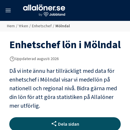
meny
Hem
/
Yrken
/
Enhetschef
/
Mölndal
Enhetschef
lön i
Mölndal
Uppdaterad
augusti 2026
Då vi inte ännu har tillräckligt med data för
enhetschef
i
Mölndal
visar vi medellön på
nationell och regional nivå. Bidra gärna med
din lön för att göra statistiken på Allalöner
mer utförlig.
Dela sidan