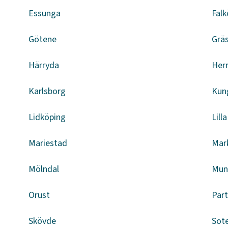
Essunga
Falk
Götene
Grä
Härryda
Herr
Karlsborg
Kun
Lidköping
Lill
Mariestad
Mar
Mölndal
Mun
Orust
Part
Skövde
Sot