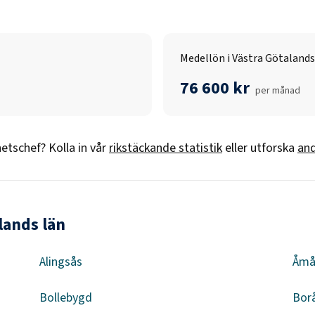
Medellön i Västra Götalands
76 600 kr
per månad
etschef
? Kolla in vår
rikstäckande statistik
eller utforska
and
lands län
Alingsås
Åmå
Bollebygd
Bor