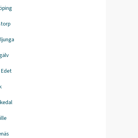
öping
storp
ljunga
gälv
a Edet
k
kedal
ille
enäs