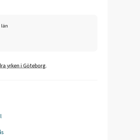
 län
ra yrken i
Göteborg
.
l
ås