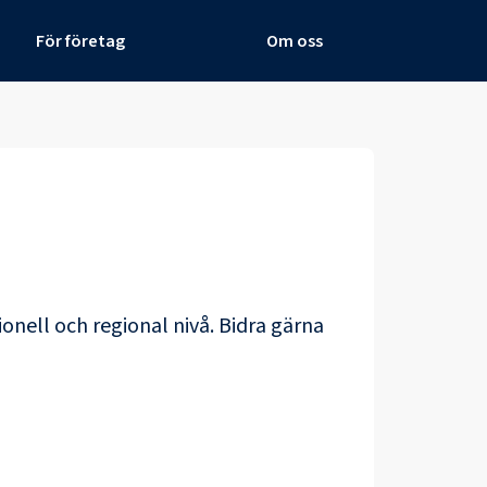
För företag
Om oss
ionell och regional nivå. Bidra gärna