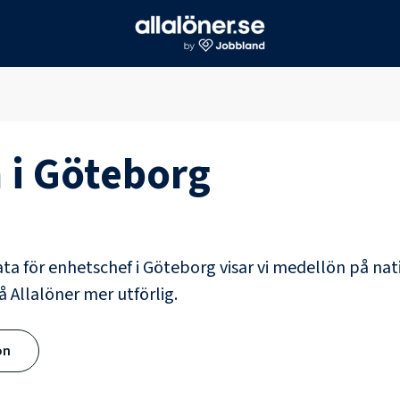
 i
Göteborg
ata för
enhetschef
i
Göteborg
visar vi medellön på nat
å Allalöner mer utförlig.
ön