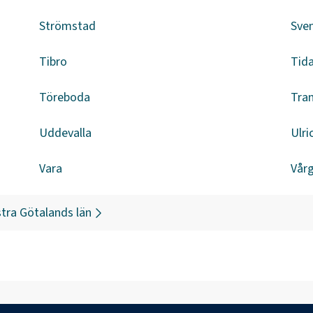
Strömstad
Sven
Tibro
Tid
Töreboda
Tra
Uddevalla
Ulr
Vara
Vår
tra Götalands län