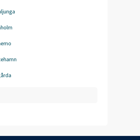
ljunga
aholm
nemo
icehamn
gårda