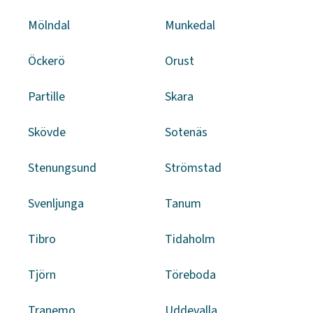
Mölndal
Munkedal
Öckerö
Orust
Partille
Skara
Skövde
Sotenäs
Stenungsund
Strömstad
Svenljunga
Tanum
Tibro
Tidaholm
Tjörn
Töreboda
Tranemo
Uddevalla