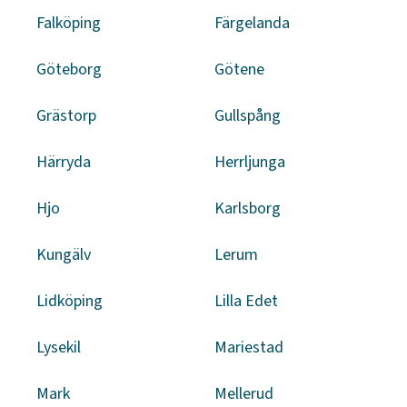
Falköping
Färgelanda
Göteborg
Götene
Grästorp
Gullspång
Härryda
Herrljunga
Hjo
Karlsborg
Kungälv
Lerum
Lidköping
Lilla Edet
Lysekil
Mariestad
Mark
Mellerud