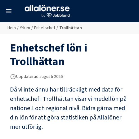
meny
Hem
/
Yrken
/
Enhetschef
/
Trollhättan
Enhetschef
lön i
Trollhättan
Uppdaterad
augusti 2026
Då vi inte ännu har tillräckligt med data för
enhetschef
i
Trollhättan
visar vi medellön på
nationell och regional nivå. Bidra gärna med
din lön för att göra statistiken på Allalöner
mer utförlig.