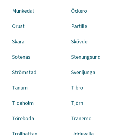
Munkedal
Öckerö
Orust
Partille
Skara
Skövde
Sotenäs
Stenungsund
Strömstad
Svenljunga
Tanum
Tibro
Tidaholm
Tjörn
Töreboda
Tranemo
Trollhättan
Uddevalla