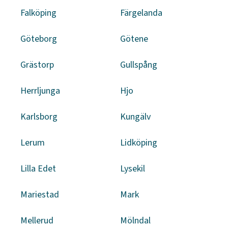
Falköping
Färgelanda
Göteborg
Götene
Grästorp
Gullspång
Herrljunga
Hjo
Karlsborg
Kungälv
Lerum
Lidköping
Lilla Edet
Lysekil
Mariestad
Mark
Mellerud
Mölndal