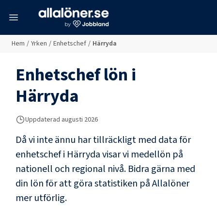
meny
Hem
/
Yrken
/
Enhetschef
/
Härryda
Enhetschef
lön i
Härryda
Uppdaterad
augusti 2026
Då vi inte ännu har tillräckligt med data för
enhetschef
i
Härryda
visar vi medellön på
nationell och regional nivå. Bidra gärna med
din lön för att göra statistiken på Allalöner
mer utförlig.