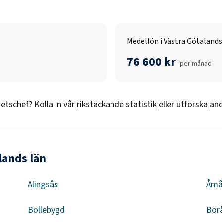
Medellön i Västra Götalands
76 600 kr
per månad
etschef
? Kolla in vår
rikstäckande statistik
eller utforska
and
lands län
Alingsås
Åmå
Bollebygd
Bor