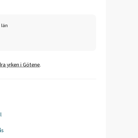
 län
ra yrken i
Götene
.
l
ås