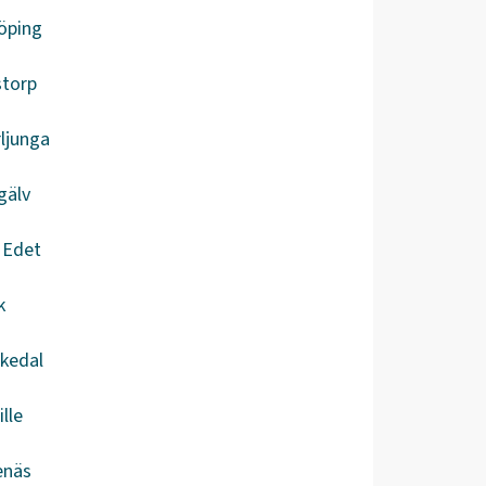
öping
storp
ljunga
gälv
a Edet
k
kedal
ille
enäs