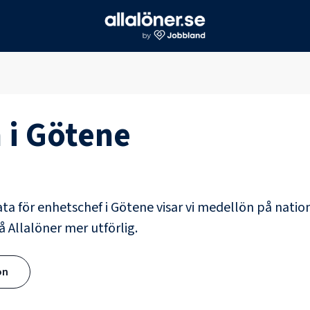
 i
Götene
ata för
enhetschef
i
Götene
visar vi medellön på nation
å Allalöner mer utförlig.
ön