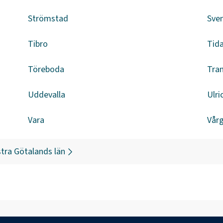
Strömstad
Sven
Tibro
Tid
Töreboda
Tra
Uddevalla
Ulr
Vara
Vår
tra Götalands län