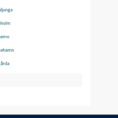
ljunga
aholm
nemo
icehamn
gårda