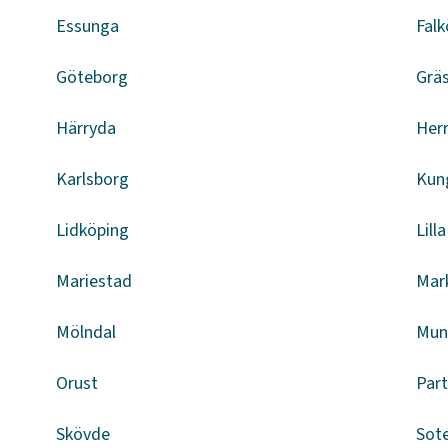
Essunga
Falk
Göteborg
Grä
Härryda
Herr
Karlsborg
Kun
Lidköping
Lill
Mariestad
Mar
Mölndal
Mun
Orust
Part
Skövde
Sot