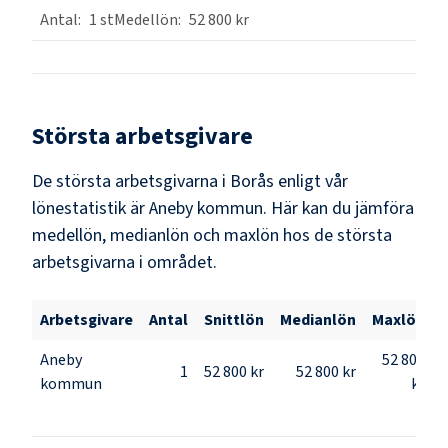
1
st
52 800 kr
Största arbetsgivare
De största arbetsgivarna i
Borås
enligt vår
lönestatistik är
Aneby kommun
. Här kan du jämföra
medellön, medianlön och maxlön hos de största
arbetsgivarna i området.
Arbetsgivare
Antal
Snittlön
Medianlön
Maxlön
Aneby
52 800
1
52 800 kr
52 800 kr
kommun
kr