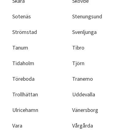
Skara
Skövde
Sotenäs
Stenungsund
Strömstad
Svenljunga
Tanum
Tibro
Tidaholm
Tjörn
Töreboda
Tranemo
Trollhättan
Uddevalla
Ulricehamn
Vänersborg
Vara
Vårgårda