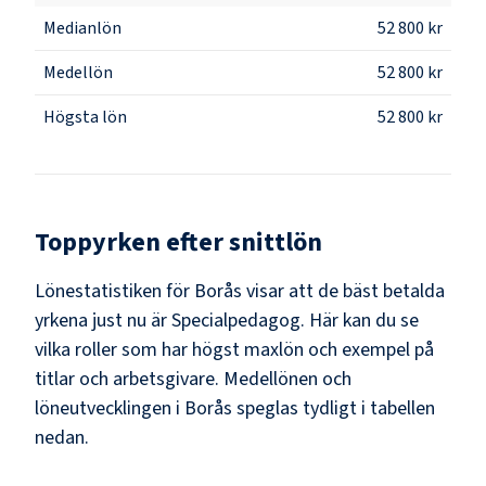
Medianlön
52 800 kr
Medellön
52 800 kr
Högsta lön
52 800 kr
Toppyrken efter snittlön
Lönestatistiken för
Borås
visar att de bäst betalda
yrkena just nu är
Specialpedagog
. Här kan du se
vilka roller som har högst maxlön och exempel på
titlar och arbetsgivare. Medellönen och
löneutvecklingen i
Borås
speglas tydligt i tabellen
nedan.