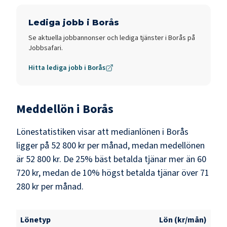
Lediga jobb i
Borås
Se aktuella jobbannonser och lediga tjänster i
Borås
på
Jobbsafari.
Hitta lediga jobb i
Borås
Meddellön i
Borås
Lönestatistiken visar att medianlönen i
Borås
ligger på
52 800 kr
per månad, medan medellönen
är
52 800 kr
. De 25% bäst betalda tjänar mer än
60
720 kr
, medan de 10% högst betalda tjänar över
71
280 kr
per månad.
Lönetyp
Lön (kr/mån)