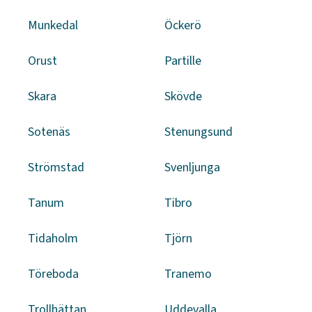
Munkedal
Öckerö
Orust
Partille
Skara
Skövde
Sotenäs
Stenungsund
Strömstad
Svenljunga
Tanum
Tibro
Tidaholm
Tjörn
Töreboda
Tranemo
Trollhättan
Uddevalla