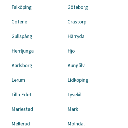
Falköping
Göteborg
Götene
Grästorp
Gullspång
Härryda
Herrljunga
Hjo
Karlsborg
Kungälv
Lerum
Lidköping
Lilla Edet
Lysekil
Mariestad
Mark
Mellerud
Mölndal