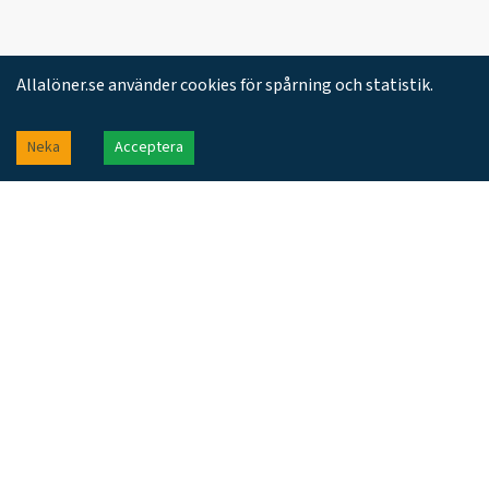
Allalöner.se använder cookies för spårning och statistik.
Neka
Acceptera
Allalöner.se – din plattform för lönestatistik i Sverige.
Med en modern design och förbättrad funktionalitet
erbjuder Allalöner.se nu alla möjligheter att jämföra