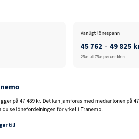
Vanligt lönespann
45 762
-
49 825 k
25:e till 75:e percentilen
anemo
igger på
47 489 kr
. Det kan jämföras med medianlönen på
47
n du se lönefördelningen för yrket i
Tranemo
.
er till