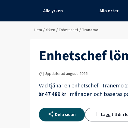
Alla yrken
Alla orter
Hem
/
Yrken
/
Enhetschef
/
Tranemo
Enhetschef
lön
Uppdaterad
augusti 2026
Vad tjänar en
enhetschef
i
Tranemo
2
är
47 489 kr
i månaden och baseras 
Dela sidan
Lägg till din l