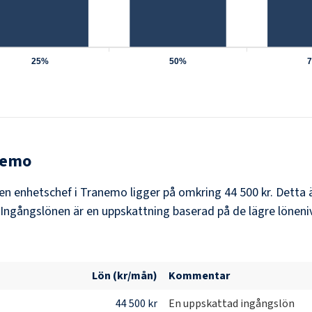
25%
50%
nemo
 en enhetschef i Tranemo ligger på omkring 44 500 kr. Detta
Ingångslönen är en uppskattning baserad på de lägre löneniv
Lön (kr/mån)
Kommentar
44 500 kr
En uppskattad ingångslön