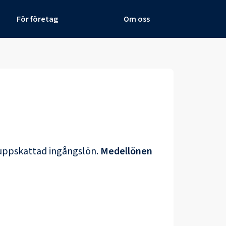
För företag
Om oss
uppskattad ingångslön.
Medellönen