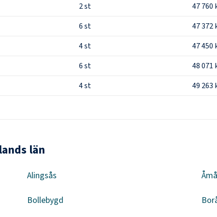
2
st
47 760 
6
st
47 372 
4
st
47 450 
6
st
48 071 
4
st
49 263 
lands län
Alingsås
Åmå
Bollebygd
Bor