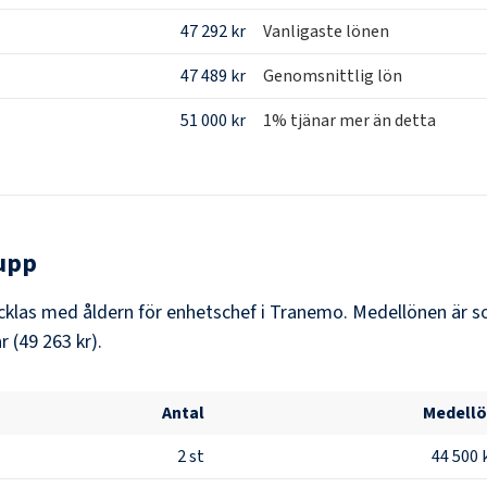
47 292 kr
Vanligaste lönen
47 489 kr
Genomsnittlig lön
51 000 kr
1% tjänar mer än detta
upp
klas med åldern för enhetschef i Tranemo. Medellönen är so
 (49 263 kr).
Antal
Medell
2
st
44 500 