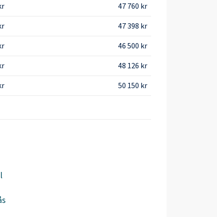
kr
47 760 kr
kr
47 398 kr
kr
46 500 kr
kr
48 126 kr
kr
50 150 kr
l
ås