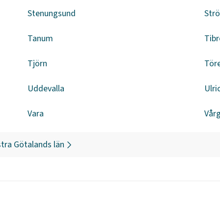
Stenungsund
Str
Tanum
Tibr
Tjörn
Tör
Uddevalla
Ulr
Vara
Vår
tra Götalands län