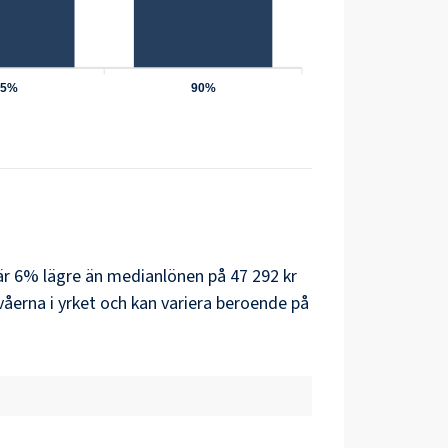
75%
90%
 är 6% lägre än medianlönen på 47 292 kr
åerna i yrket och kan variera beroende på