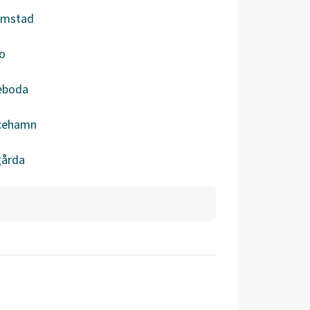
ömstad
o
eboda
icehamn
gårda