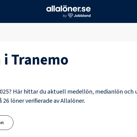
 i
Tranemo
025? Här hittar du aktuell medellön, medianlön och 
på
26
löner verifierade av Allalöner.
ön