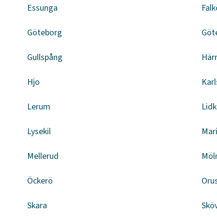
Essunga
Falk
Göteborg
Göt
Gullspång
Här
Hjo
Kar
Lerum
Lid
Lysekil
Mar
Mellerud
Möl
Öckerö
Oru
Skara
Skö