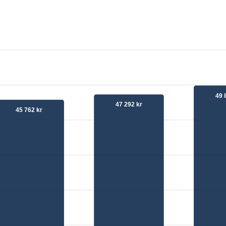
49 
47 292 kr
45 762 kr