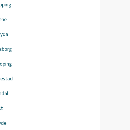
öping
ene
ryda
lsborg
köping
iestad
ndal
st
vde