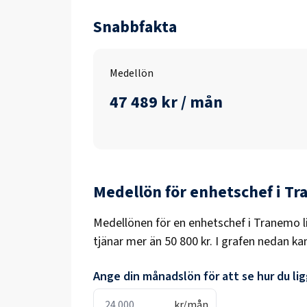
Snabbfakta
Medellön
47 489 kr / mån
Medellön för
enhetschef
i
Tr
Medellönen för en
enhetschef
i
Tranemo
l
tjänar mer än
50 800 kr
. I grafen nedan ka
Ange din månadslön för att se hur du ligg
kr/mån