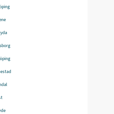
öping
ene
ryda
lsborg
köping
iestad
ndal
st
vde