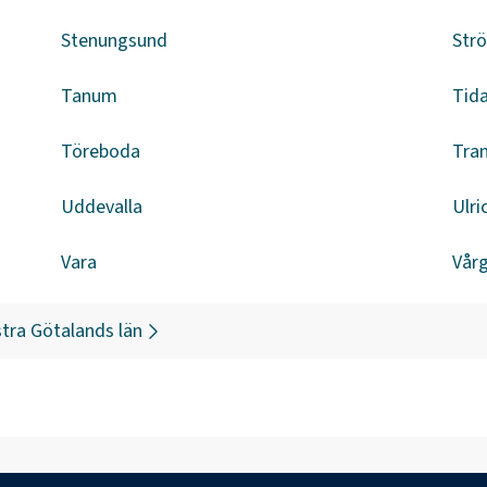
Stenungsund
Str
Tanum
Tid
Töreboda
Tra
Uddevalla
Ulr
Vara
Vår
tra Götalands län