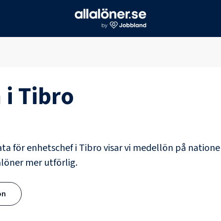
 i
Tibro
ata för
enhetschef
i
Tibro
visar vi medellön på natione
alöner mer utförlig.
ön