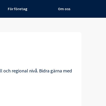
För företag
Om oss
ll och regional nivå. Bidra gärna med