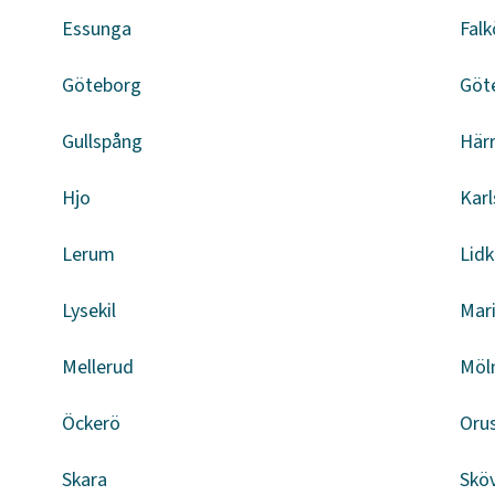
Essunga
Falk
Göteborg
Göt
Gullspång
Här
Hjo
Kar
Lerum
Lid
Lysekil
Mar
Mellerud
Möl
Öckerö
Oru
Skara
Skö