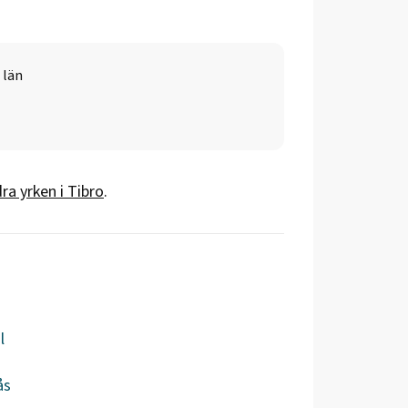
 län
ra yrken i
Tibro
.
l
ås