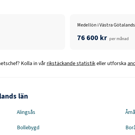
Medellön i Västra Götalands
76 600 kr
per månad
etschef
? Kolla in vår
rikstäckande statistik
eller utforska
and
lands län
Alingsås
Åmå
Bollebygd
Bor