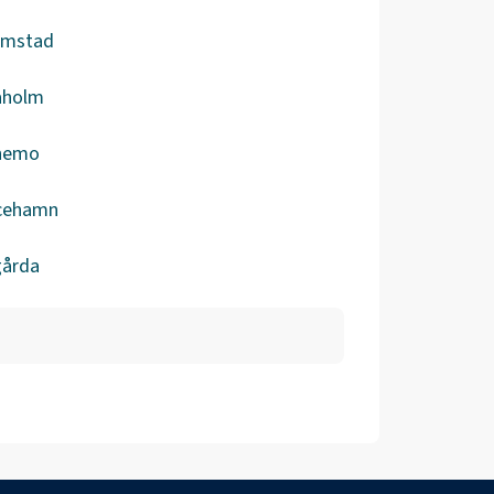
ömstad
aholm
nemo
icehamn
gårda