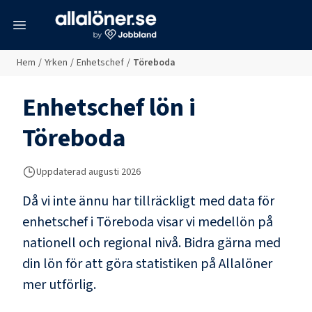
meny
Hem
/
Yrken
/
Enhetschef
/
Töreboda
Enhetschef
lön i
Töreboda
Uppdaterad
augusti 2026
Då vi inte ännu har tillräckligt med data för
enhetschef
i
Töreboda
visar vi medellön på
nationell och regional nivå. Bidra gärna med
din lön för att göra statistiken på Allalöner
mer utförlig.