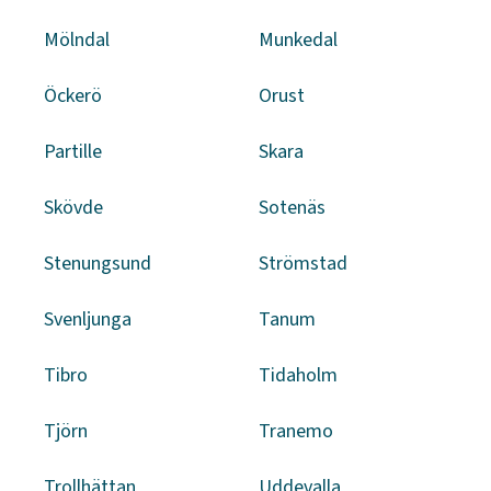
Mölndal
Munkedal
Öckerö
Orust
Partille
Skara
Skövde
Sotenäs
Stenungsund
Strömstad
Svenljunga
Tanum
Tibro
Tidaholm
Tjörn
Tranemo
Trollhättan
Uddevalla