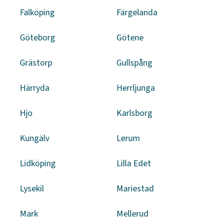
Falköping
Färgelanda
Göteborg
Götene
Grästorp
Gullspång
Härryda
Herrljunga
Hjo
Karlsborg
Kungälv
Lerum
Lidköping
Lilla Edet
Lysekil
Mariestad
Mark
Mellerud