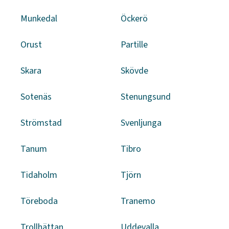
Munkedal
Öckerö
Orust
Partille
Skara
Skövde
Sotenäs
Stenungsund
Strömstad
Svenljunga
Tanum
Tibro
Tidaholm
Tjörn
Töreboda
Tranemo
Trollhättan
Uddevalla