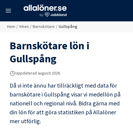
meny
Hem
/
Yrken
/
Barnskötare
/
Gullspång
Barnskötare
lön i
Gullspång
Uppdaterad
augusti 2026
Då vi inte ännu har tillräckligt med data för
barnskötare
i
Gullspång
visar vi medellön på
nationell och regional nivå. Bidra gärna med
din lön för att göra statistiken på Allalöner
mer utförlig.