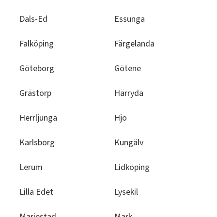
Dals-Ed
Essunga
Falköping
Färgelanda
Göteborg
Götene
Grästorp
Härryda
Herrljunga
Hjo
Karlsborg
Kungälv
Lerum
Lidköping
Lilla Edet
Lysekil
Mariestad
Mark