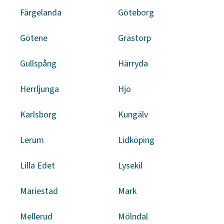
Färgelanda
Göteborg
Götene
Grästorp
Gullspång
Härryda
Herrljunga
Hjo
Karlsborg
Kungälv
Lerum
Lidköping
Lilla Edet
Lysekil
Mariestad
Mark
Mellerud
Mölndal