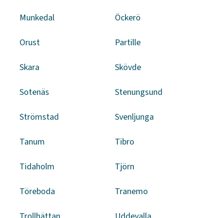
Munkedal
Öckerö
Orust
Partille
Skara
Skövde
Sotenäs
Stenungsund
Strömstad
Svenljunga
Tanum
Tibro
Tidaholm
Tjörn
Töreboda
Tranemo
Trollhättan
Uddevalla