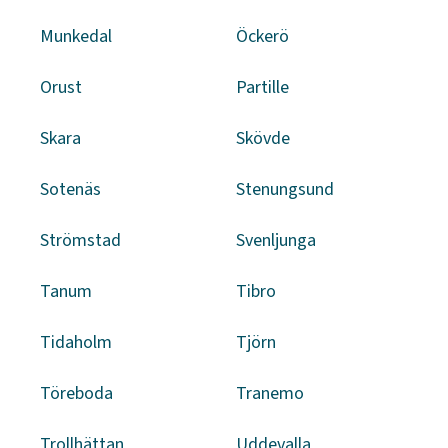
Munkedal
Öckerö
Orust
Partille
Skara
Skövde
Sotenäs
Stenungsund
Strömstad
Svenljunga
Tanum
Tibro
Tidaholm
Tjörn
Töreboda
Tranemo
Trollhättan
Uddevalla