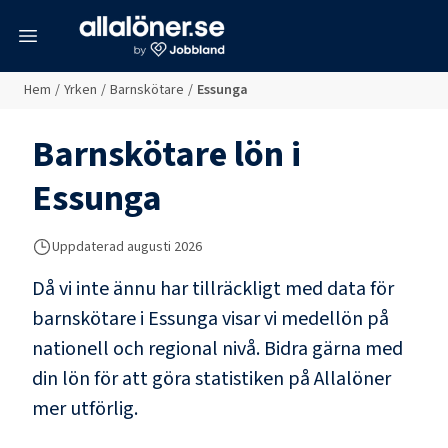
meny
Hem
/
Yrken
/
Barnskötare
/
Essunga
Barnskötare
lön i
Essunga
Uppdaterad
augusti 2026
Då vi inte ännu har tillräckligt med data för
barnskötare
i
Essunga
visar vi medellön på
nationell och regional nivå. Bidra gärna med
din lön för att göra statistiken på Allalöner
mer utförlig.