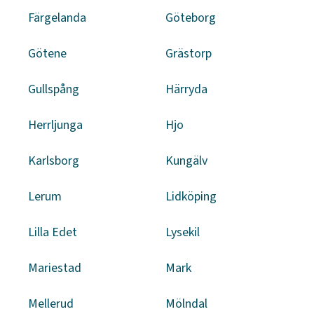
Färgelanda
Göteborg
Götene
Grästorp
Gullspång
Härryda
Herrljunga
Hjo
Karlsborg
Kungälv
Lerum
Lidköping
Lilla Edet
Lysekil
Mariestad
Mark
Mellerud
Mölndal