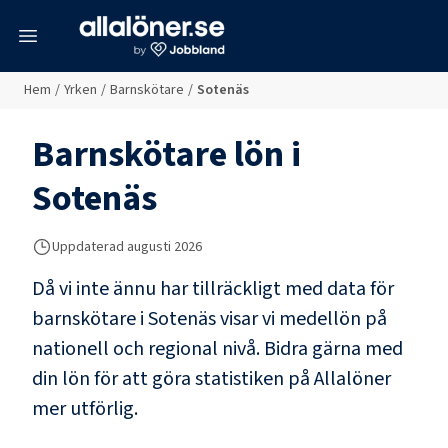
meny
Hem
/
Yrken
/
Barnskötare
/
Sotenäs
Barnskötare
lön i
Sotenäs
Uppdaterad
augusti 2026
Då vi inte ännu har tillräckligt med data för
barnskötare
i
Sotenäs
visar vi medellön på
nationell och regional nivå. Bidra gärna med
din lön för att göra statistiken på Allalöner
mer utförlig.