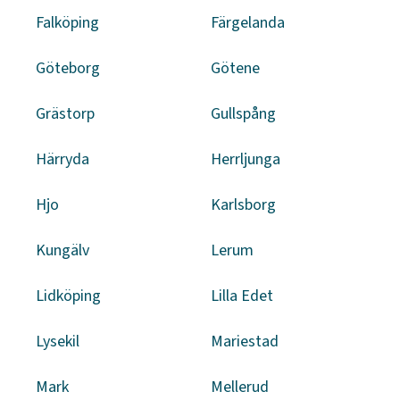
Falköping
Färgelanda
Göteborg
Götene
Grästorp
Gullspång
Härryda
Herrljunga
Hjo
Karlsborg
Kungälv
Lerum
Lidköping
Lilla Edet
Lysekil
Mariestad
Mark
Mellerud