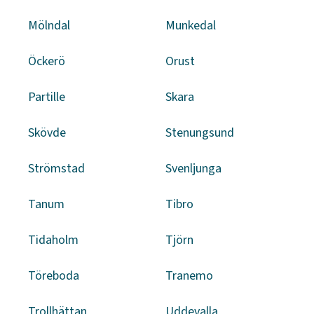
Mölndal
Munkedal
Öckerö
Orust
Partille
Skara
Skövde
Stenungsund
Strömstad
Svenljunga
Tanum
Tibro
Tidaholm
Tjörn
Töreboda
Tranemo
Trollhättan
Uddevalla