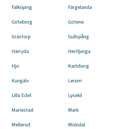
Falköping
Färgelanda
Göteborg
Götene
Grästorp
Gullspång
Härryda
Herrljunga
Hjo
Karlsborg
Kungälv
Lerum
Lilla Edet
Lysekil
Mariestad
Mark
Mellerud
Mölndal