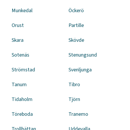
Munkedal
Öckerö
Orust
Partille
Skara
Skövde
Sotenäs
Stenungsund
Strömstad
Svenljunga
Tanum
Tibro
Tidaholm
Tjörn
Töreboda
Tranemo
Trollhättan
Uddevalla