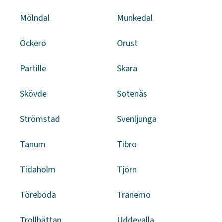
Mölndal
Munkedal
Öckerö
Orust
Partille
Skara
Skövde
Sotenäs
Strömstad
Svenljunga
Tanum
Tibro
Tidaholm
Tjörn
Töreboda
Tranemo
Trollhättan
Uddevalla