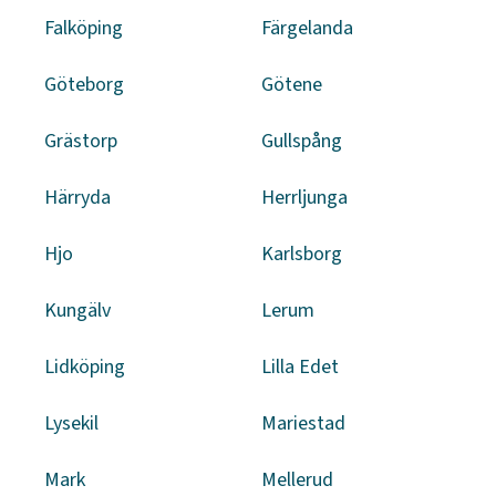
Falköping
Färgelanda
Göteborg
Götene
Grästorp
Gullspång
Härryda
Herrljunga
Hjo
Karlsborg
Kungälv
Lerum
Lidköping
Lilla Edet
Lysekil
Mariestad
Mark
Mellerud