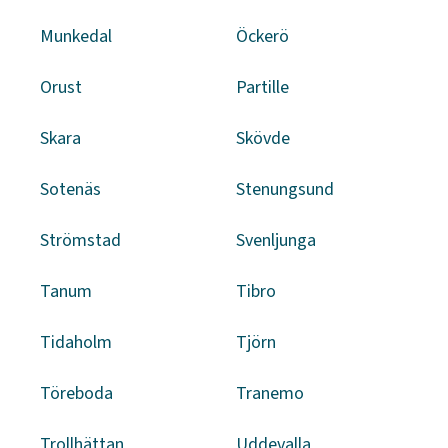
Munkedal
Öckerö
Orust
Partille
Skara
Skövde
Sotenäs
Stenungsund
Strömstad
Svenljunga
Tanum
Tibro
Tidaholm
Tjörn
Töreboda
Tranemo
Trollhättan
Uddevalla