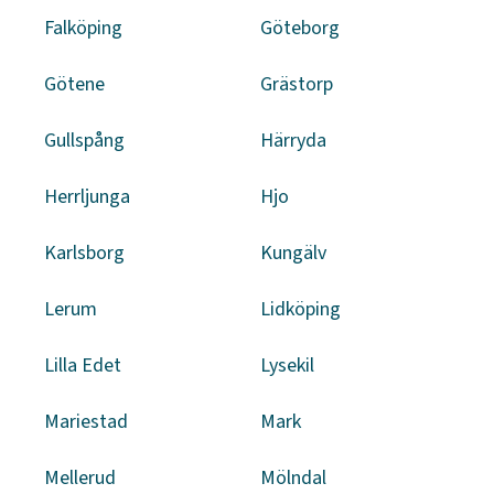
Falköping
Göteborg
Götene
Grästorp
Gullspång
Härryda
Herrljunga
Hjo
Karlsborg
Kungälv
Lerum
Lidköping
Lilla Edet
Lysekil
Mariestad
Mark
Mellerud
Mölndal