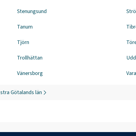
Stenungsund
Str
Tanum
Tibr
Tjörn
Tör
Trollhättan
Udd
Vänersborg
Var
stra Götalands län