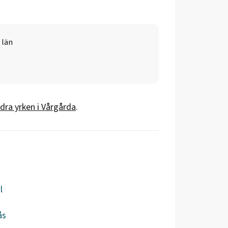
 län
dra yrken i
Vårgårda
.
l
ås