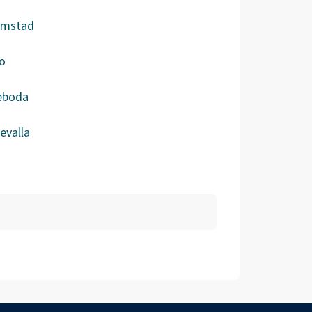
ömstad
o
eboda
evalla
a