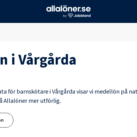
n i
Vårgårda
ata för
barnskötare
i
Vårgårda
visar vi medellön på nat
å Allalöner mer utförlig.
ön