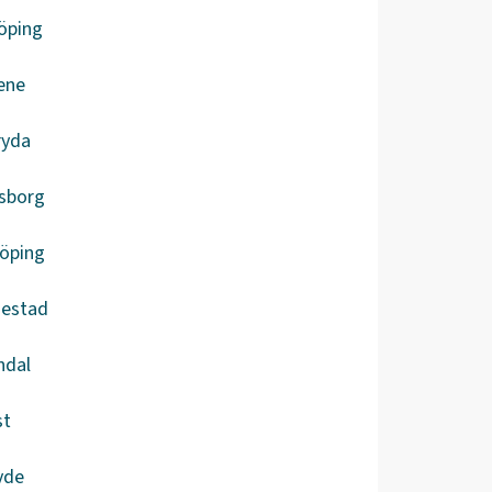
öping
ene
ryda
lsborg
köping
iestad
ndal
st
vde