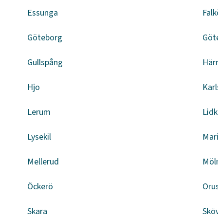
Essunga
Falk
Göteborg
Göt
Gullspång
Här
Hjo
Kar
Lerum
Lid
Lysekil
Mar
Mellerud
Möl
Öckerö
Oru
Skara
Skö