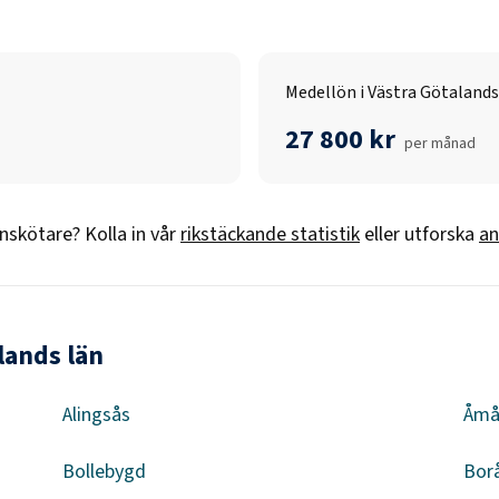
Medellön i Västra Götalands
27 800 kr
per månad
nskötare
? Kolla in vår
rikstäckande statistik
eller utforska
an
lands län
Alingsås
Åmå
Bollebygd
Bor