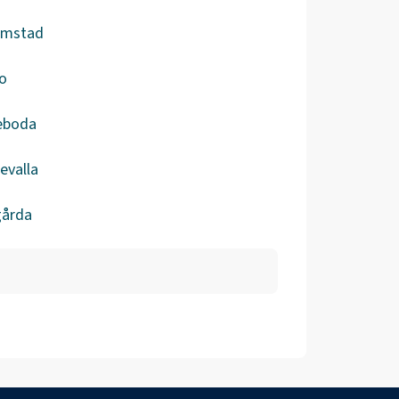
ömstad
o
eboda
evalla
gårda