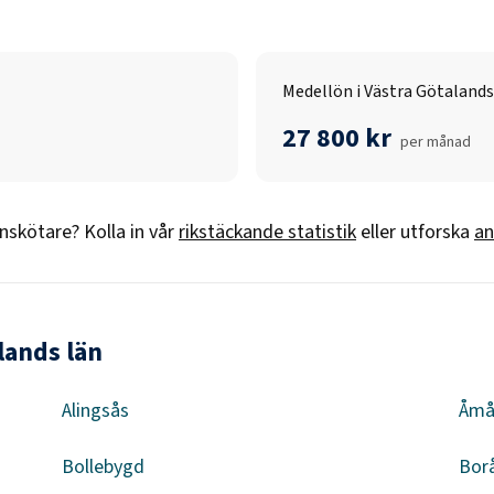
Medellön i Västra Götalands
27 800 kr
per månad
nskötare
? Kolla in vår
rikstäckande statistik
eller utforska
an
lands län
Alingsås
Åmå
Bollebygd
Bor