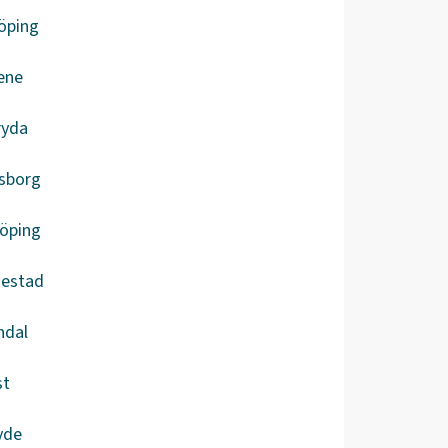
öping
ene
ryda
lsborg
köping
iestad
ndal
st
vde