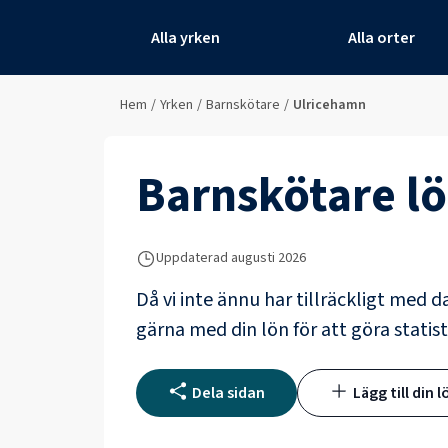
Alla yrken
Alla orter
Hem
/
Yrken
/
Barnskötare
/
Ulricehamn
Barnskötare
lö
Uppdaterad
augusti 2026
Då vi inte ännu har tillräckligt med d
gärna med din lön för att göra statist
Dela sidan
Lägg till din l