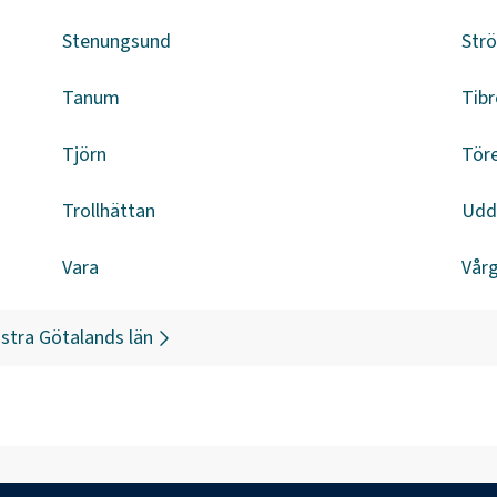
Stenungsund
Str
Tanum
Tibr
Tjörn
Tör
Trollhättan
Udd
Vara
Vår
stra Götalands län