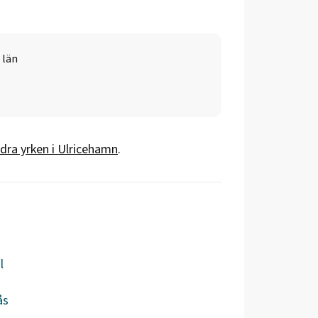
 län
dra yrken i
Ulricehamn
.
l
ås