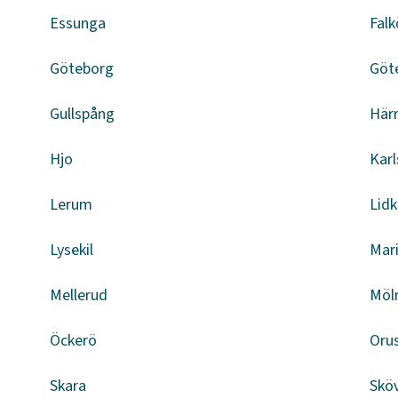
Essunga
Falk
Göteborg
Göt
Gullspång
Här
Hjo
Kar
Lerum
Lid
Lysekil
Mar
Mellerud
Möl
Öckerö
Oru
Skara
Skö