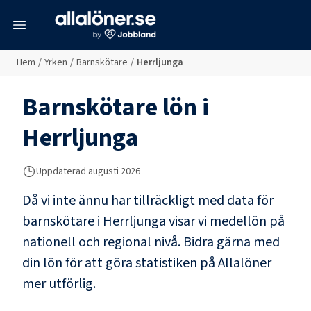
meny
Hem
/
Yrken
/
Barnskötare
/
Herrljunga
Barnskötare
lön i
Herrljunga
Uppdaterad
augusti 2026
Då vi inte ännu har tillräckligt med data för
barnskötare
i
Herrljunga
visar vi medellön på
nationell och regional nivå. Bidra gärna med
din lön för att göra statistiken på Allalöner
mer utförlig.