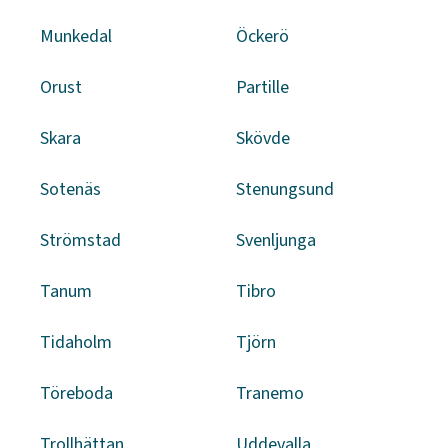
Munkedal
Öckerö
Orust
Partille
Skara
Skövde
Sotenäs
Stenungsund
Strömstad
Svenljunga
Tanum
Tibro
Tidaholm
Tjörn
Töreboda
Tranemo
Trollhättan
Uddevalla