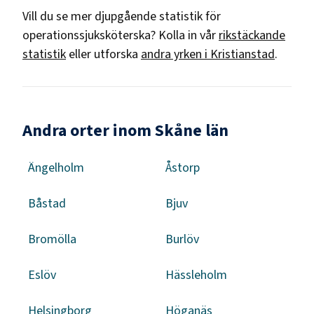
Vill du se mer djupgående statistik för
operationssjuksköterska
? Kolla in vår
rikstäckande
statistik
eller utforska
andra yrken i
Kristianstad
.
Andra orter inom Skåne län
Ängelholm
Åstorp
Båstad
Bjuv
Bromölla
Burlöv
Eslöv
Hässleholm
Helsingborg
Höganäs