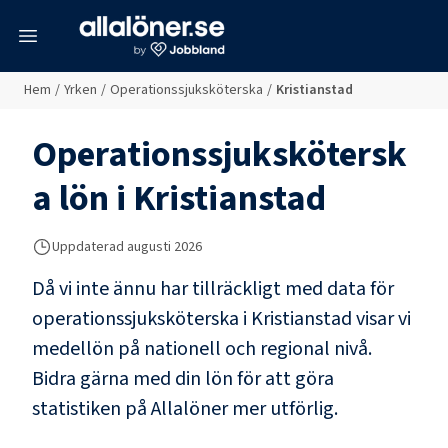
meny
Hem
/
Yrken
/
Operationssjuksköterska
/
Kristianstad
Operationssjukskötersk
a
lön i
Kristianstad
Uppdaterad
augusti 2026
Då vi inte ännu har tillräckligt med data för
operationssjuksköterska
i
Kristianstad
visar vi
medellön på nationell och regional nivå.
Bidra gärna med din lön för att göra
statistiken på Allalöner mer utförlig.