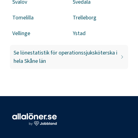
Svalöv
Svedala
Tomelilla
Trelleborg
Vellinge
Ystad
Se lönestatistik för
operationssjuksköterska
i
hela
Skåne län