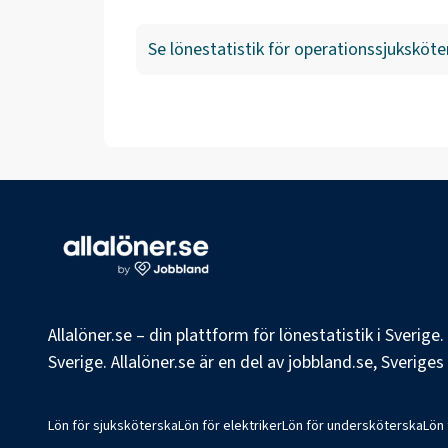
Se lönestatistik för
operationssjuksköte
Allalöner.se – din plattform för lönestatistik i Sverig
Sverige. Allalöner.se är en del av jobbland.se, Sverige
Lön för sjuksköterska
Lön för elektriker
Lön för undersköterska
Lön