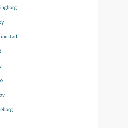
singborg
by
tianstad
d
y
bo
öv
leborg