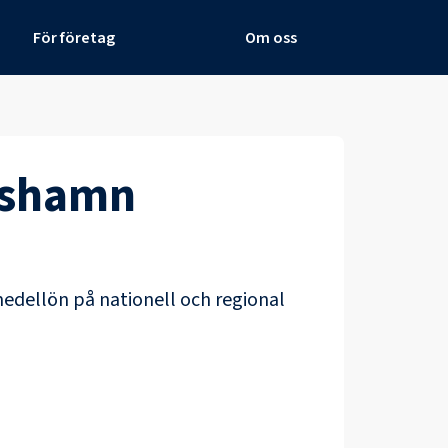
För företag
Om oss
ishamn
medellön på nationell och regional