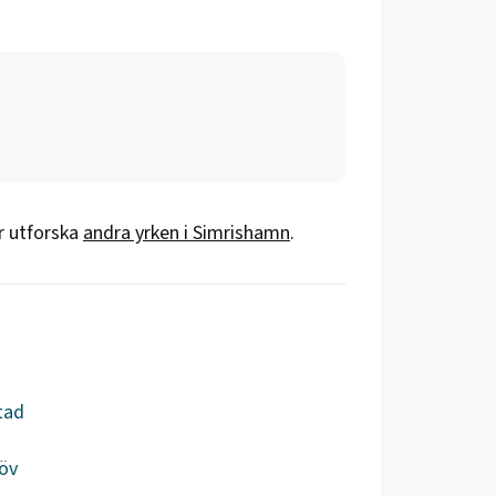
er utforska
andra yrken i
Simrishamn
.
tad
öv