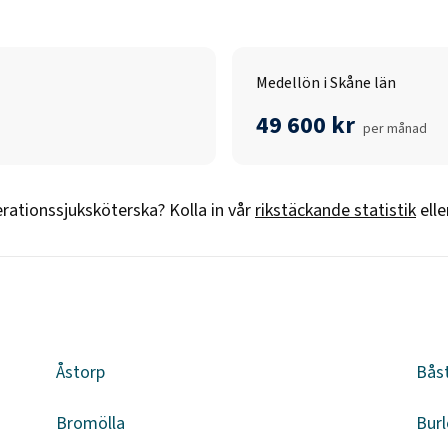
Medellön i Skåne län
49 600 kr
per månad
rationssjuksköterska
? Kolla in vår
rikstäckande statistik
ell
Åstorp
Bås
Bromölla
Burl