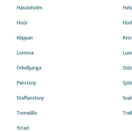
Hässleholm
Hel
Höör
Hör
Klippan
Kris
Lomma
Lun
Örkelljunga
Osb
Perstorp
Sjö
Staffanstorp
Sval
Tomelilla
Trel
Ystad