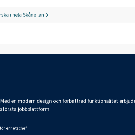
rska
i hela
Skåne län
e. Med en modern design och förbättrad funktionalitet erbjuder
s största jobbplattform.
 för enhetschef