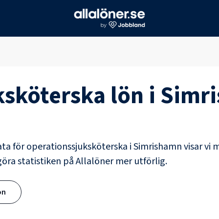
ksköterska
lön i
Simr
ata för
operationssjuksköterska
i
Simrishamn
visar vi 
göra statistiken på Allalöner mer utförlig.
ön