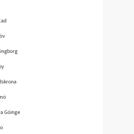
tad
öv
singborg
by
dskrona
mö
ra Göinge
bo