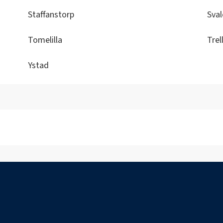
Staffanstorp
Sval
Tomelilla
Trel
Ystad