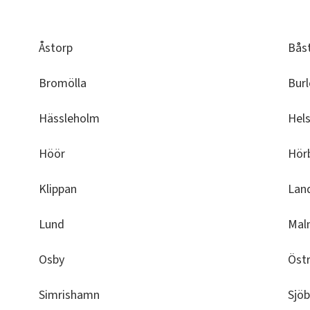
Åstorp
Bås
Bromölla
Burl
Hässleholm
Hel
Höör
Hör
Klippan
Lan
Lund
Mal
Osby
Öst
Simrishamn
Sjö