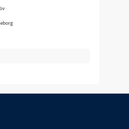
öv
leborg