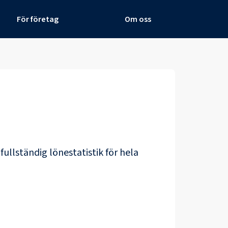
För företag
Om oss
 fullständig lönestatistik för hela