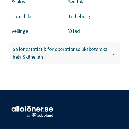
Svalöv
Svedala
Tomelilla
Trelleborg
Vellinge
Ystad
Se lönestatistik för
operationssjuksköterska
i
hela
Skåne län