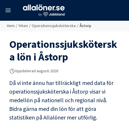
meny
Hem
/
Yrken
/
Operationssjuksköterska
/
Åstorp
Operationssjukskötersk
a
lön i
Åstorp
Uppdaterad
augusti 2026
Då vi inte ännu har tillräckligt med data för
operationssjuksköterska
i
Åstorp
visar vi
medellön på nationell och regional nivå.
Bidra gärna med din lön för att göra
statistiken på Allalöner mer utförlig.