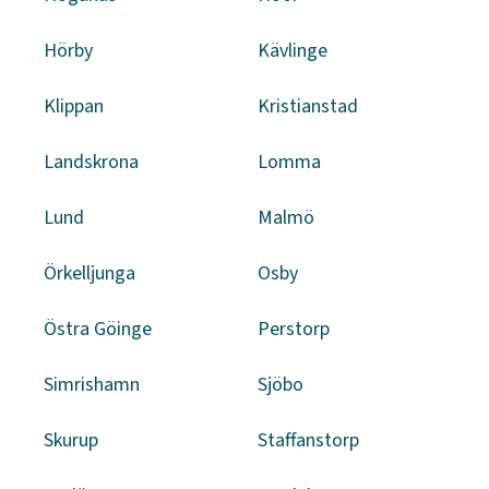
Hörby
Kävlinge
Klippan
Kristianstad
Landskrona
Lomma
Lund
Malmö
Örkelljunga
Osby
Östra Göinge
Perstorp
Simrishamn
Sjöbo
Skurup
Staffanstorp