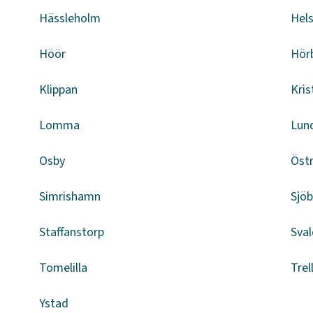
Hässleholm
Hel
Höör
Hör
Klippan
Kris
Lomma
Lun
Osby
Öst
Simrishamn
Sjö
Staffanstorp
Sval
Tomelilla
Trel
Ystad