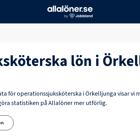
ksköterska
lön i
Örkel
ata för
operationssjuksköterska
i
Örkelljunga
visar vi 
göra statistiken på Allalöner mer utförlig.
ön