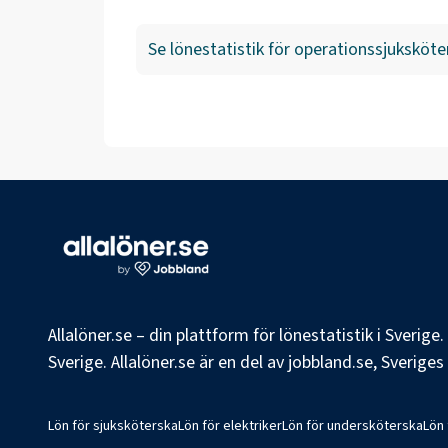
Se lönestatistik för
operationssjuksköte
Allalöner.se – din plattform för lönestatistik i Sverig
Sverige. Allalöner.se är en del av jobbland.se, Sverige
Lön för sjuksköterska
Lön för elektriker
Lön för undersköterska
Lön