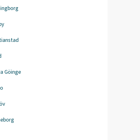
singborg
by
tianstad
d
ra Göinge
bo
öv
leborg