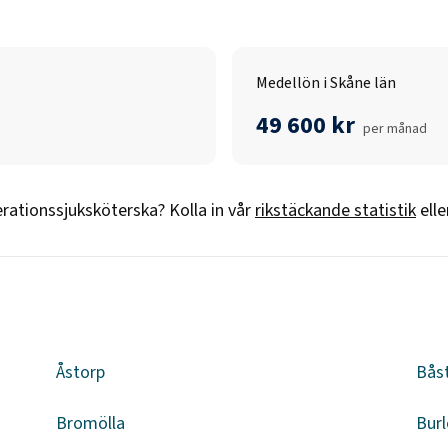
Medellön i Skåne län
49 600 kr
per månad
rationssjuksköterska
? Kolla in vår
rikstäckande statistik
ell
Åstorp
Bås
Bromölla
Burl