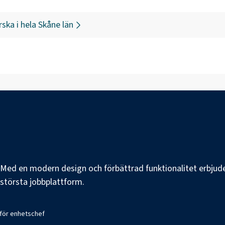
rska
i hela
Skåne län
e. Med en modern design och förbättrad funktionalitet erbjuder
s största jobbplattform.
 för enhetschef