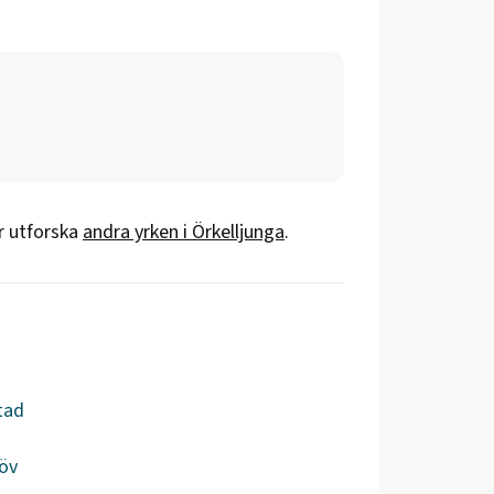
er utforska
andra yrken i
Örkelljunga
.
tad
öv