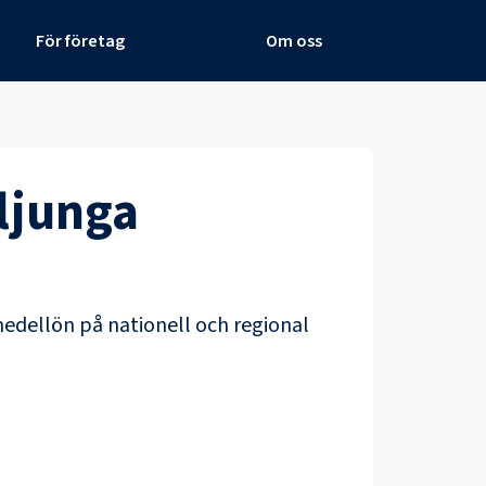
För företag
Om oss
ljunga
medellön på nationell och regional