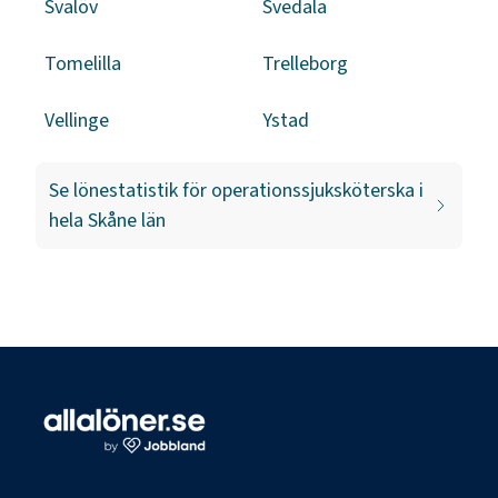
Svalöv
Svedala
Tomelilla
Trelleborg
Vellinge
Ystad
Se lönestatistik för
operationssjuksköterska
i
hela
Skåne län