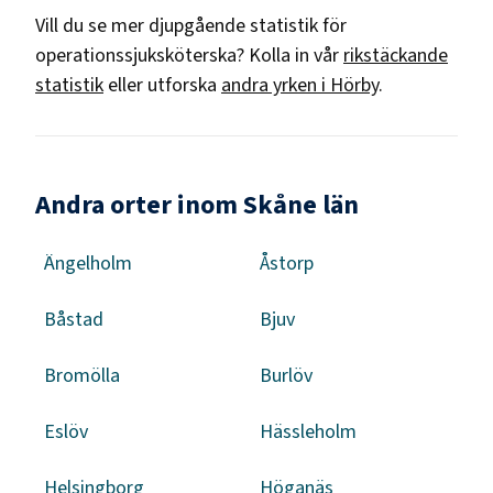
Vill du se mer djupgående statistik för
operationssjuksköterska
? Kolla in vår
rikstäckande
statistik
eller utforska
andra yrken i
Hörby
.
Andra orter inom Skåne län
Ängelholm
Åstorp
Båstad
Bjuv
Bromölla
Burlöv
Eslöv
Hässleholm
Helsingborg
Höganäs