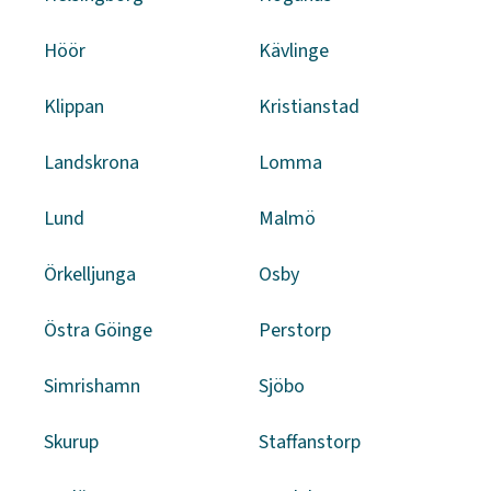
Höör
Kävlinge
Klippan
Kristianstad
Landskrona
Lomma
Lund
Malmö
Örkelljunga
Osby
Östra Göinge
Perstorp
Simrishamn
Sjöbo
Skurup
Staffanstorp