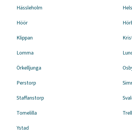
Hässleholm
Hel
Höör
Hör
Klippan
Kris
Lomma
Lun
Örkelljunga
Osb
Perstorp
Sim
Staffanstorp
Sval
Tomelilla
Trel
Ystad