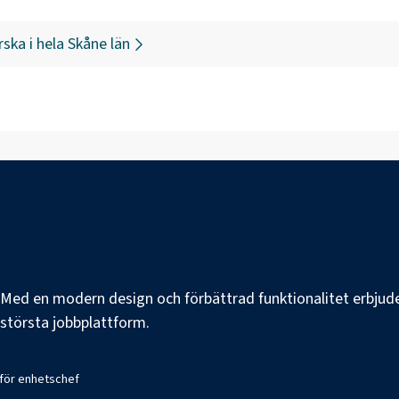
rska
i hela
Skåne län
e. Med en modern design och förbättrad funktionalitet erbjuder
s största jobbplattform.
 för enhetschef