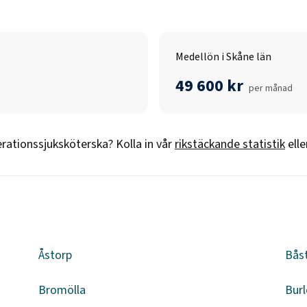
Medellön i Skåne län
49 600 kr
per månad
rationssjuksköterska
? Kolla in vår
rikstäckande statistik
ell
Åstorp
Bås
Bromölla
Burl