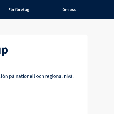
För företag
Om oss
up
llön på nationell och regional nivå.