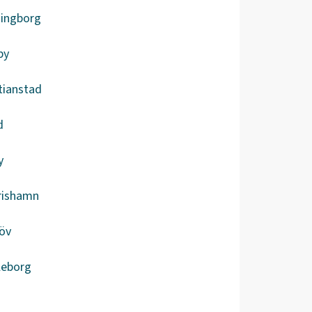
singborg
by
tianstad
d
y
rishamn
öv
leborg