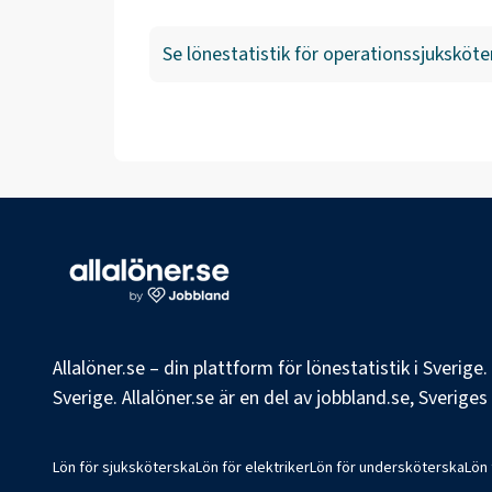
Se lönestatistik för
operationssjuksköte
Allalöner.se – din plattform för lönestatistik i Sverig
Sverige. Allalöner.se är en del av jobbland.se, Sverige
Lön för sjuksköterska
Lön för elektriker
Lön för undersköterska
Lön