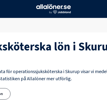
ksköterska
lön i
Skur
ata för
operationssjuksköterska
i
Skurup
visar vi mede
tatistiken på Allalöner mer utförlig.
ön