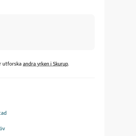
er utforska
andra yrken i
Skurup
.
tad
öv