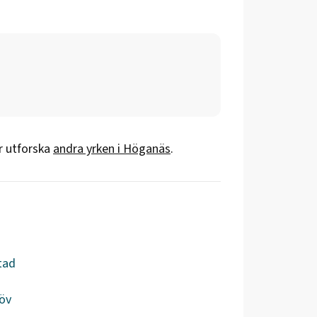
er utforska
andra yrken i
Höganäs
.
tad
öv