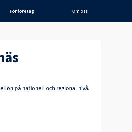
För företag
Om oss
näs
ellön på nationell och regional nivå.