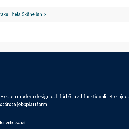
rska
i hela
Skåne län
e. Med en modern design och förbättrad funktionalitet erbjuder
s största jobbplattform.
 för enhetschef