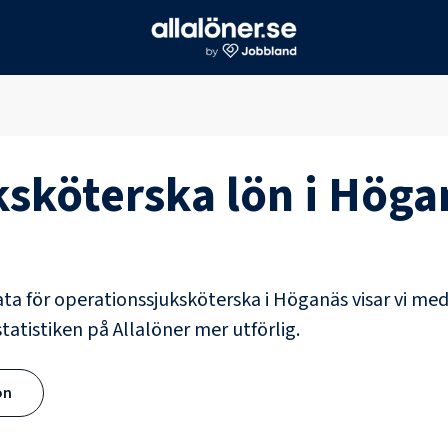
ksköterska
lön i
Höga
ata för
operationssjuksköterska
i
Höganäs
visar vi med
tatistiken på Allalöner mer utförlig.
ön