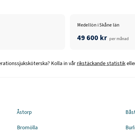
Medellön i Skåne län
49 600 kr
per månad
rationssjuksköterska
? Kolla in vår
rikstäckande statistik
ell
Åstorp
Bås
Bromölla
Burl