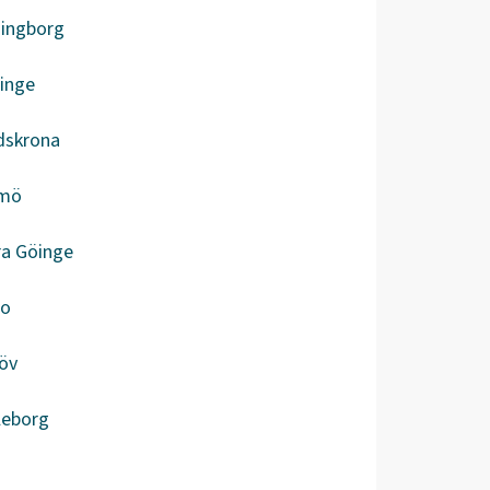
singborg
inge
dskrona
mö
ra Göinge
bo
öv
leborg