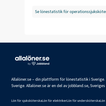
Se lönestatistik för
operationssjuksköte
Allalöner.se – din plattform för lönestatistik i Sverig
Sverige. Allalöner.se är en del av jobbland.se, Sverige
Lön för sjuksköterska
Lön för elektriker
Lön för undersköterska
Lön