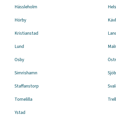
Hässleholm
Hel
Hörby
Kävl
Kristianstad
Lan
Lund
Mal
Osby
Öst
Simrishamn
Sjö
Staffanstorp
Sval
Tomelilla
Trel
Ystad