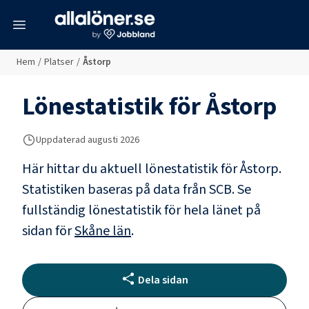
meny
Hem
/
Platser
/
Åstorp
Lönestatistik för
Åstorp
Uppdaterad
augusti 2026
Här hittar du aktuell lönestatistik för Åstorp.
Statistiken baseras på data från SCB.
Se
fullständig lönestatistik för hela länet på
sidan för
Skåne län
.
Dela sidan