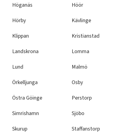
Höganäs
Höör
Hörby
Kävlinge
Klippan
Kristianstad
Landskrona
Lomma
Lund
Malmö
Örkelljunga
Osby
Östra Göinge
Perstorp
Simrishamn
Sjöbo
Skurup
Staffanstorp