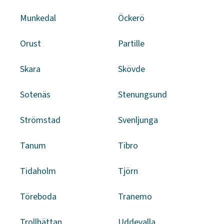
Munkedal
Öckerö
Orust
Partille
Skara
Skövde
Sotenäs
Stenungsund
Strömstad
Svenljunga
Tanum
Tibro
Tidaholm
Tjörn
Töreboda
Tranemo
Trollhättan
Uddevalla