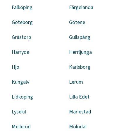
Falköping
Färgelanda
Göteborg
Götene
Grästorp
Gullspång
Härryda
Herrljunga
Hjo
Karlsborg
Kungälv
Lerum
Lidköping
Lilla Edet
Lysekil
Mariestad
Mellerud
Mölndal