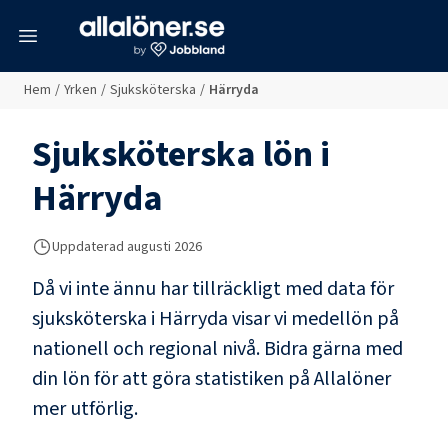
meny
Hem
/
Yrken
/
Sjuksköterska
/
Härryda
Sjuksköterska
lön i
Härryda
Uppdaterad
augusti 2026
Då vi inte ännu har tillräckligt med data för
sjuksköterska
i
Härryda
visar vi medellön på
nationell och regional nivå. Bidra gärna med
din lön för att göra statistiken på Allalöner
mer utförlig.