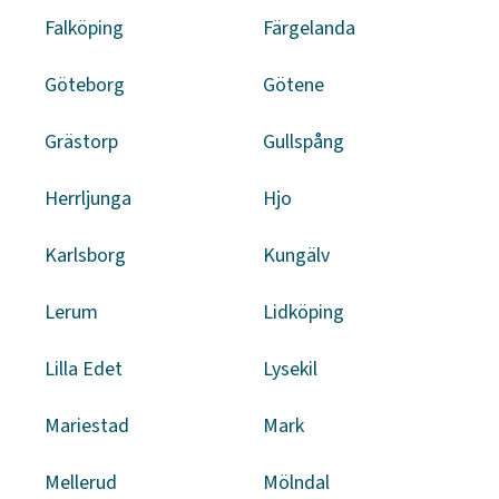
Falköping
Färgelanda
Göteborg
Götene
Grästorp
Gullspång
Herrljunga
Hjo
Karlsborg
Kungälv
Lerum
Lidköping
Lilla Edet
Lysekil
Mariestad
Mark
Mellerud
Mölndal