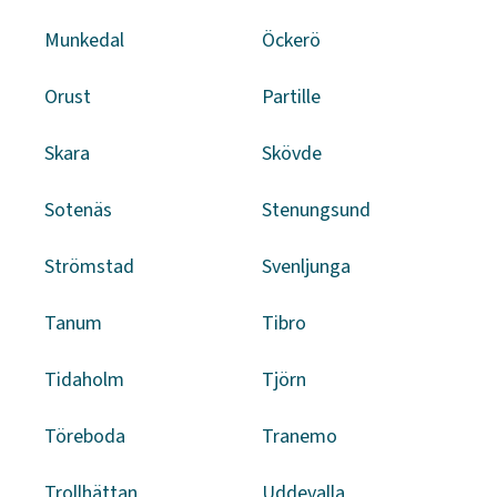
Munkedal
Öckerö
Orust
Partille
Skara
Skövde
Sotenäs
Stenungsund
Strömstad
Svenljunga
Tanum
Tibro
Tidaholm
Tjörn
Töreboda
Tranemo
Trollhättan
Uddevalla