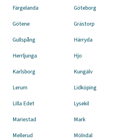
Färgelanda
Göteborg
Götene
Grästorp
Gullspång
Härryda
Herrljunga
Hjo
Karlsborg
Kungälv
Lerum
Lidköping
Lilla Edet
Lysekil
Mariestad
Mark
Mellerud
Mölndal