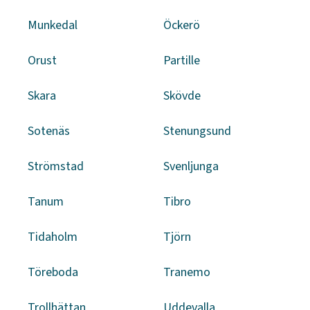
Munkedal
Öckerö
Orust
Partille
Skara
Skövde
Sotenäs
Stenungsund
Strömstad
Svenljunga
Tanum
Tibro
Tidaholm
Tjörn
Töreboda
Tranemo
Trollhättan
Uddevalla