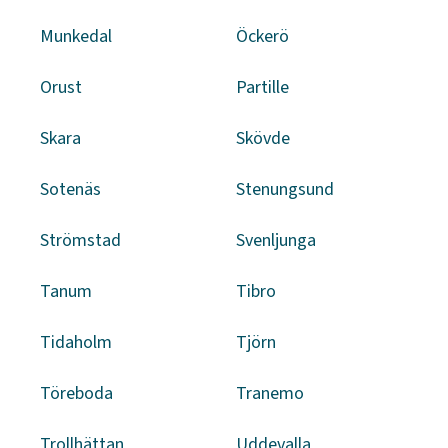
Munkedal
Öckerö
Orust
Partille
Skara
Skövde
Sotenäs
Stenungsund
Strömstad
Svenljunga
Tanum
Tibro
Tidaholm
Tjörn
Töreboda
Tranemo
Trollhättan
Uddevalla