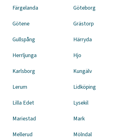
Färgelanda
Göteborg
Götene
Grästorp
Gullspång
Härryda
Herrljunga
Hjo
Karlsborg
Kungälv
Lerum
Lidköping
Lilla Edet
Lysekil
Mariestad
Mark
Mellerud
Mölndal