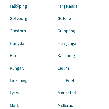
Falköping
Färgelanda
Göteborg
Götene
Grästorp
Gullspång
Härryda
Herrljunga
Hjo
Karlsborg
Kungälv
Lerum
Lidköping
Lilla Edet
Lysekil
Mariestad
Mark
Mellerud