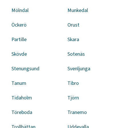
Mölndal
Munkedal
Öckerö
Orust
Partille
Skara
Skövde
Sotenäs
Stenungsund
Svenljunga
Tanum
Tibro
Tidaholm
Tjörn
Töreboda
Tranemo
Trollhättan
Uddevalla