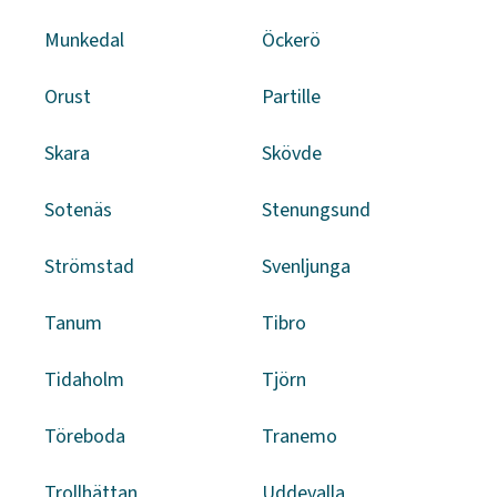
Munkedal
Öckerö
Orust
Partille
Skara
Skövde
Sotenäs
Stenungsund
Strömstad
Svenljunga
Tanum
Tibro
Tidaholm
Tjörn
Töreboda
Tranemo
Trollhättan
Uddevalla