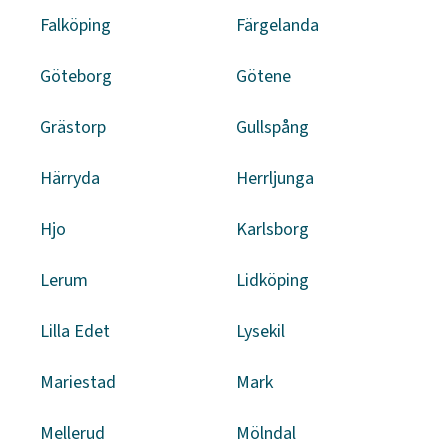
Falköping
Färgelanda
Göteborg
Götene
Grästorp
Gullspång
Härryda
Herrljunga
Hjo
Karlsborg
Lerum
Lidköping
Lilla Edet
Lysekil
Mariestad
Mark
Mellerud
Mölndal