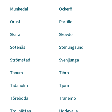
Munkedal
Öckerö
Orust
Partille
Skara
Skövde
Sotenäs
Stenungsund
Strömstad
Svenljunga
Tanum
Tibro
Tidaholm
Tjörn
Töreboda
Tranemo
Trollhättan
Uddevalla