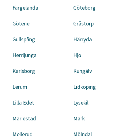
Färgelanda
Göteborg
Götene
Grästorp
Gullspång
Härryda
Herrljunga
Hjo
Karlsborg
Kungälv
Lerum
Lidköping
Lilla Edet
Lysekil
Mariestad
Mark
Mellerud
Mölndal