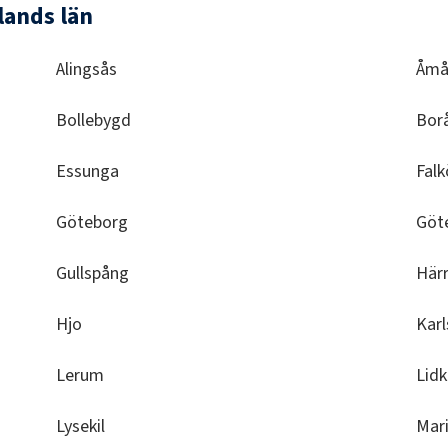
lands län
Alingsås
Åmå
Bollebygd
Bor
Essunga
Falk
Göteborg
Göt
Gullspång
Här
Hjo
Kar
Lerum
Lid
Lysekil
Mar