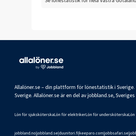
Se lönestatistik för hela
Västra Götaland
Allalöner.se – din plattform för lönestatistik i Sverig
Sverige. Allalöner.se är en del av jobbland.se, Sverige
Lön för sjuksköterska
Lön för elektriker
Lön för undersköterska
Lön
jobbland.no
|
jobbland.se
|
duunitori.fi
|
keeparo.com
|
jobbsafari.se
|
job