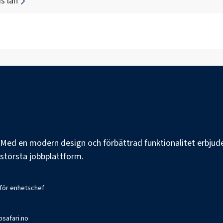
s län
e. Med en modern design och förbättrad funktionalitet erbjuder
s största jobbplattform.
 för enhetschef
bsafari.no