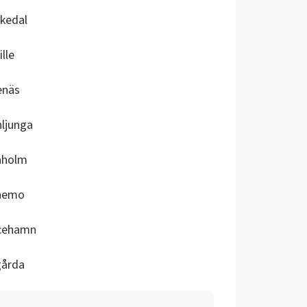
kedal
ille
enäs
ljunga
aholm
nemo
icehamn
gårda