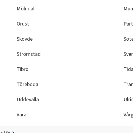
Mölndal
Mun
Orust
Part
Skövde
Sot
Strömstad
Sven
Tibro
Tid
Töreboda
Tra
Uddevalla
Ulr
Vara
Vår