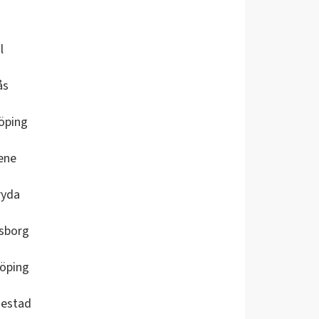
l
ås
öping
ene
ryda
lsborg
köping
iestad