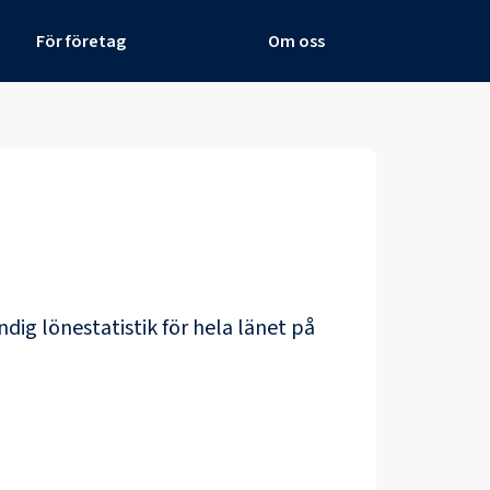
För företag
Om oss
ndig lönestatistik för hela länet på