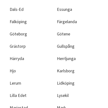
Dals-Ed
Essunga
Falköping
Färgelanda
Göteborg
Götene
Grästorp
Gullspång
Härryda
Herrljunga
Hjo
Karlsborg
Lerum
Lidköping
Lilla Edet
Lysekil
Mariestad
Mark