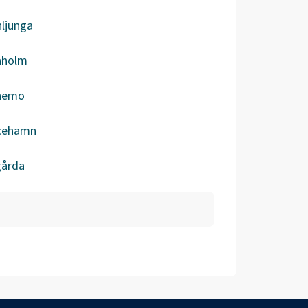
ljunga
aholm
nemo
icehamn
gårda