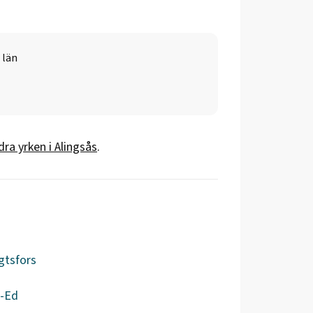
 län
dra yrken i
Alingsås
.
gtsfors
s-Ed