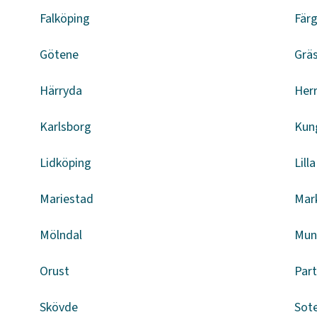
Falköping
Fär
Götene
Grä
Härryda
Herr
Karlsborg
Kun
Lidköping
Lill
Mariestad
Mar
Mölndal
Mun
Orust
Part
Skövde
Sot