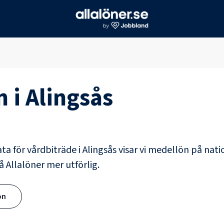
n i
Alingsås
ata för
vårdbiträde
i
Alingsås
visar vi medellön på natio
å Allalöner mer utförlig.
ön