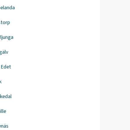
gelanda
storp
ljunga
gälv
a Edet
k
kedal
ille
enäs