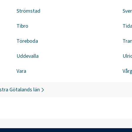
Strömstad
Sven
Tibro
Tid
Töreboda
Tra
Uddevalla
Ulr
Vara
Vår
stra Götalands län