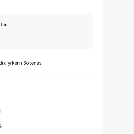
 län
dra yrken i
Sotenäs
.
l
ås