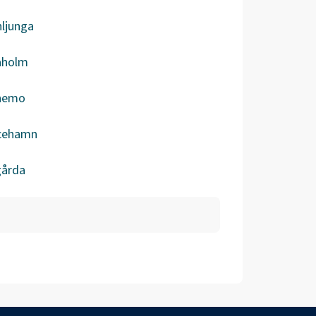
ljunga
aholm
nemo
icehamn
gårda