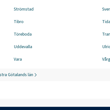
Strömstad
Sven
Tibro
Tid
Töreboda
Tra
Uddevalla
Ulr
Vara
Vår
stra Götalands län