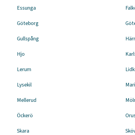
Essunga
Falk
Göteborg
Göt
Gullspång
Här
Hjo
Kar
Lerum
Lid
Lysekil
Mar
Mellerud
Möl
Öckerö
Oru
Skara
Skö