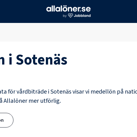
n i
Sotenäs
ata för
vårdbiträde
i
Sotenäs
visar vi medellön på natio
å Allalöner mer utförlig.
ön