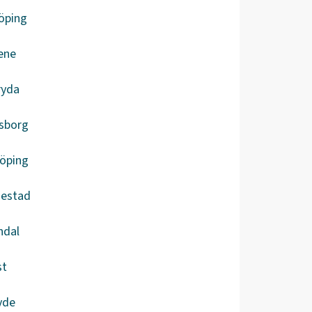
öping
ene
ryda
lsborg
köping
iestad
ndal
st
vde