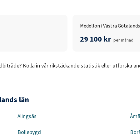
Medellön i Västra Götalands
29 100 kr
per månad
dbiträde
? Kolla in vår
rikstäckande statistik
eller utforska
an
lands län
Alingsås
Åmå
Bollebygd
Bor