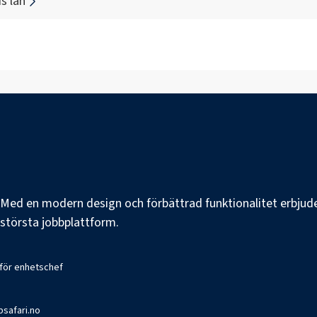
s län
e. Med en modern design och förbättrad funktionalitet erbjuder
s största jobbplattform.
 för enhetschef
bsafari.no