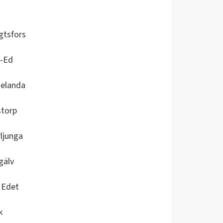
gtsfors
s-Ed
gelanda
storp
ljunga
gälv
a Edet
k