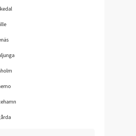
kedal
ille
enäs
ljunga
aholm
nemo
icehamn
gårda