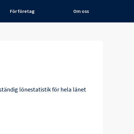
För företag
Om oss
ständig lönestatistik för hela länet