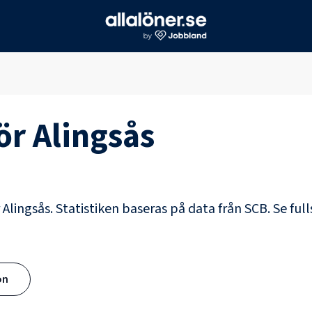
för
Alingsås
r Alingsås. Statistiken baseras på data från SCB.
Se full
ön