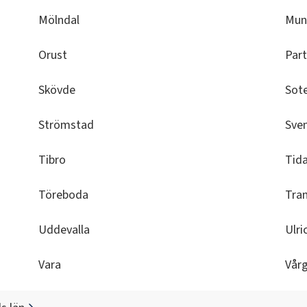
Mölndal
Mun
Orust
Part
Skövde
Sot
Strömstad
Sven
Tibro
Tid
Töreboda
Tra
Uddevalla
Ulr
Vara
Vår