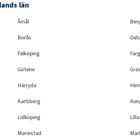
lands län
Åmål
Ben
Borås
Dal
Falköping
Fär
Götene
Grä
Härryda
Herr
Karlsborg
Kun
Lidköping
Lill
Mariestad
Mar