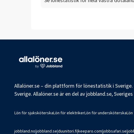
Se lönestatistik för hela
Västra Götaland
Allalöner.se – din plattform för lönestatistik i Sverig
Sverige. Allalöner.se är en del av jobbland.se, Sverige
Lön för sjuksköterska
Lön för elektriker
Lön för undersköterska
Lön
jobbland.no
|
jobbland.se
|
duunitori.fi
|
keeparo.com
|
jobbsafari.se
|
job