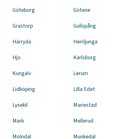
Göteborg
Götene
Grästorp
Gullspång
Härryda
Herrljunga
Hjo
Karlsborg
Kungälv
Lerum
Lidköping
Lilla Edet
Lysekil
Mariestad
Mark
Mellerud
Mölndal
Munkedal