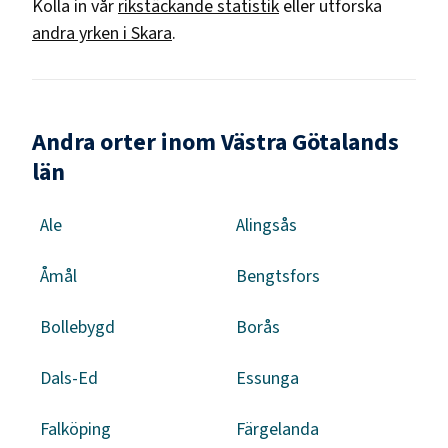
Kolla in vår
rikstäckande statistik
eller utforska
andra yrken i
Skara
.
Andra orter inom Västra Götalands
län
Ale
Alingsås
Åmål
Bengtsfors
Bollebygd
Borås
Dals-Ed
Essunga
Falköping
Färgelanda