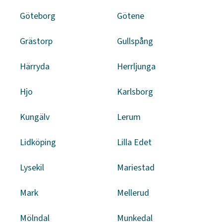
Göteborg
Götene
Grästorp
Gullspång
Härryda
Herrljunga
Hjo
Karlsborg
Kungälv
Lerum
Lidköping
Lilla Edet
Lysekil
Mariestad
Mark
Mellerud
Mölndal
Munkedal