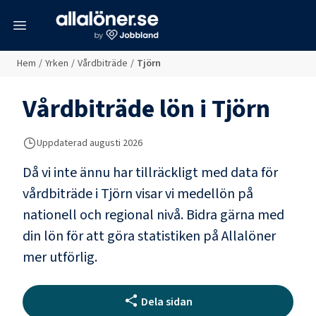
meny
Hem
/
Yrken
/
Vårdbiträde
/
Tjörn
Vårdbiträde
lön i
Tjörn
Uppdaterad
augusti 2026
Då vi inte ännu har tillräckligt med data för
vårdbiträde
i
Tjörn
visar vi medellön på
nationell och regional nivå. Bidra gärna med
din lön för att göra statistiken på Allalöner
mer utförlig.
Dela sidan