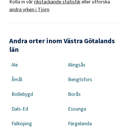
Kolla in vår
rikstäckande statistik
eller utforska
andra yrken i
Tjörn
.
Andra orter inom Västra Götalands
län
Ale
Alingsås
Åmål
Bengtsfors
Bollebygd
Borås
Dals-Ed
Essunga
Falköping
Färgelanda