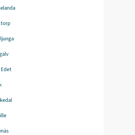
gelanda
storp
ljunga
gälv
a Edet
k
kedal
ille
enäs