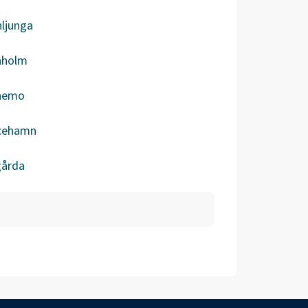
ljunga
aholm
nemo
icehamn
gårda