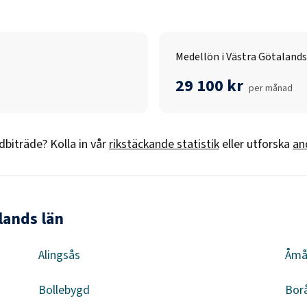
Medellön i Västra Götalands
29 100 kr
per månad
dbiträde
? Kolla in vår
rikstäckande statistik
eller utforska
an
lands län
Alingsås
Åmå
Bollebygd
Bor