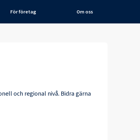
För företag
Om oss
onell och regional nivå. Bidra gärna