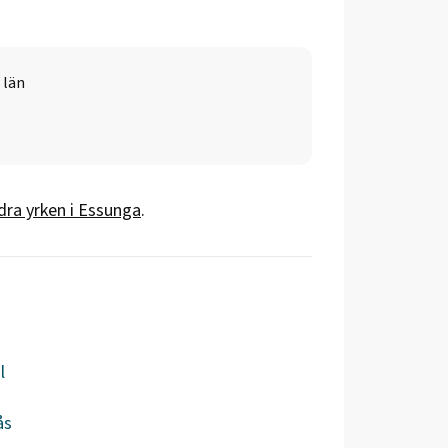
 län
dra yrken i
Essunga
.
l
ås