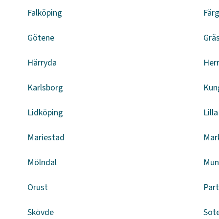
Falköping
Fär
Götene
Grä
Härryda
Herr
Karlsborg
Kun
Lidköping
Lill
Mariestad
Mar
Mölndal
Mun
Orust
Part
Skövde
Sot