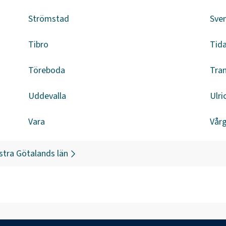
Strömstad
Sven
Tibro
Tid
Töreboda
Tra
Uddevalla
Ulr
Vara
Vår
stra Götalands län