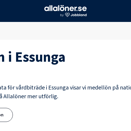
n i
Essunga
ata för
vårdbiträde
i
Essunga
visar vi medellön på nati
å Allalöner mer utförlig.
ön