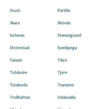
Orust
Partille
Skara
Skövde
Sotenäs
Stenungsund
Strömstad
Svenljunga
Tanum
Tibro
Tidaholm
Tjörn
Töreboda
Tranemo
Trollhättan
Uddevalla