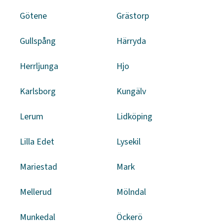
Götene
Grästorp
Gullspång
Härryda
Herrljunga
Hjo
Karlsborg
Kungälv
Lerum
Lidköping
Lilla Edet
Lysekil
Mariestad
Mark
Mellerud
Mölndal
Munkedal
Öckerö