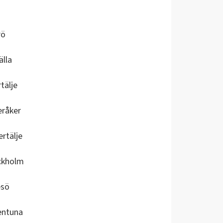
rö
älla
tälje
eråker
rtälje
ckholm
esö
entuna