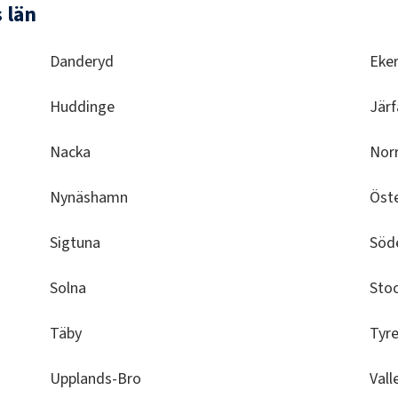
 län
Danderyd
Eke
Huddinge
Järf
Nacka
Norr
Nynäshamn
Öst
Sigtuna
Söde
Solna
Sto
Täby
Tyr
Upplands-Bro
Vall