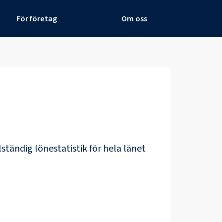
För företag
Om oss
lständig lönestatistik för hela länet