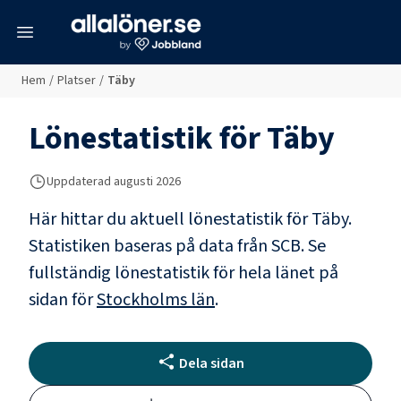
meny
Hem
/
Platser
/
Täby
Lönestatistik för
Täby
Uppdaterad
augusti 2026
Här hittar du aktuell lönestatistik för Täby.
Statistiken baseras på data från SCB.
Se
fullständig lönestatistik för hela länet på
sidan för
Stockholms län
.
Dela sidan